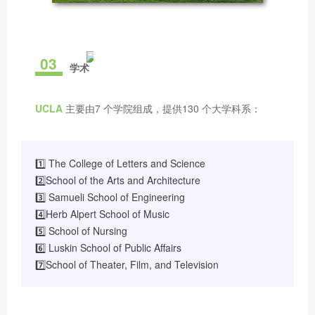
03
学术
UCLA
主要由7 个学院组成，提供130 个大学科系：
1️⃣ The College of Letters and Science
2️⃣School of the Arts and Architecture
3️⃣ Samueli School of Engineering
4️⃣Herb Alpert School of Music
5️⃣ School of Nursing
6️⃣ Luskin School of Public Affairs
7️⃣School of Theater, Film, and Television